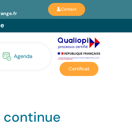
Contact
range.fr
ie
Agenda
Certificat
n continue