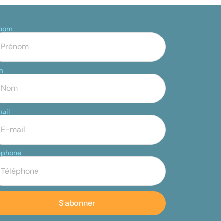
énom
m
ail
éphone
S'abonner