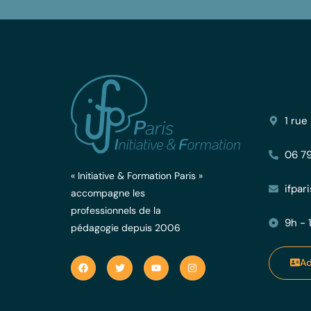
1 rue
06 79
« Initiative & Formation Paris »
ifpar
accompagne les
professionnels de la
9h - 
pédagogie depuis 2006
Ad