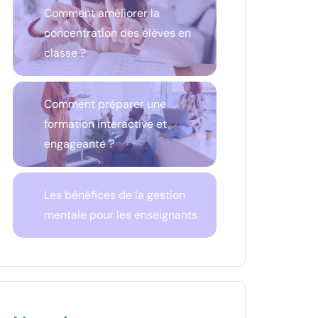
Comment améliorer la
concentration des élèves en
classe ?
Comment préparer une
formation interactive et
engageante ?
Les bénéfices de la gestion
mentale pour les enseignants