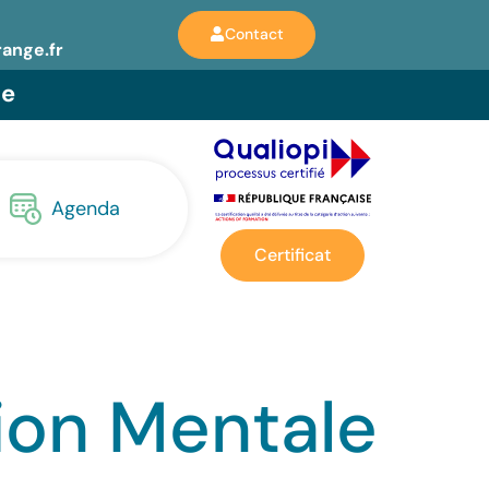
Contact
range.fr
ie
Agenda
Certificat
ion Mentale