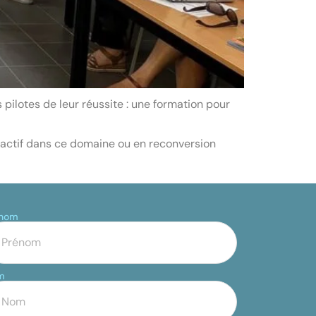
ilotes de leur réussite : une formation pour
actif dans ce domaine ou en reconversion
énom
m